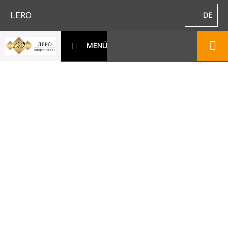
LERO
DE
MENÜ