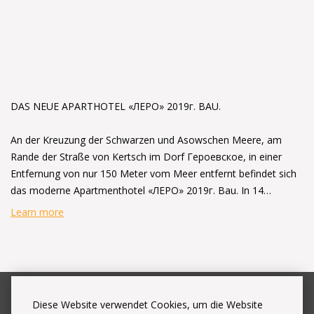
DAS NEUE APARTHOTEL «ЛЕРО» 2019г. BAU.
An der Kreuzung der Schwarzen und Asowschen Meere, am
Rande der Straße von Kertsch im Dorf Героевское, in einer
Entfernung von nur 150 Meter vom Meer entfernt befindet sich
das moderne Apartmenthotel «ЛЕРО» 2019г. Bau. In 14
geräumigen Zimmer herrschen Gemütlichkeit, Komfort und
Learn more
heimelige Atmosphäre. In jedem Zimmer eine eigene Küche mit
den notwendigen Kochutensilien und Geräte, moderne Möbel,
geräumige Loggia. Der Strand mit goldenem Sand weich Sand
erstreckt sich entlang der ganzen Küste, und das Meer mit
geneigtem Meeresgrund lädt zum gemütlichem Urlaub mit den
Diese Website verwendet Cookies, um die Website
kleinen Touristen. Am Strand gibt es Wasserspaß. Im Dorf gibt