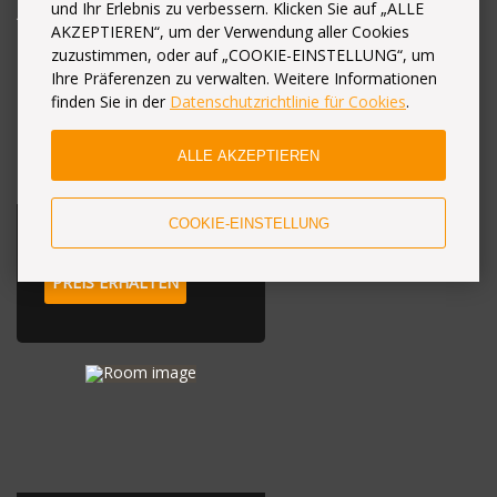
Apartments
und Ihr Erlebnis zu verbessern. Klicken Sie auf „ALLE
es einen Markt, Geschäfte, Cafés. Strandurlaub kann variieren
AKZEPTIEREN“, um der Verwendung aller Cookies
Inspektion Kertscher Nähe: klettern auf der 90-Meter-Berg
zuzustimmen, oder auf „COOKIE-EINSTELLUNG“, um
Mitridat, erkunden Sie die Altgriechische Kolonie Pantikapaion,
Ihre Präferenzen zu verwalten. Weitere Informationen
besuchen Sie die Festung von Kertsch und die Festung Еникале,
finden Sie in der
Datenschutzrichtlinie für Cookies
.
die Adschimuschkajski Steinbrüche, den Zaristischen Grabhügel,
Museum der Geschichte Элтигенского Landung und viele
ALLE AKZEPTIEREN
andere ..
COOKIE-EINSTELLUNG
Studio
PREIS ERHALTEN