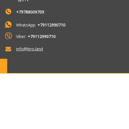
+79788009709
WhatsApp:
+79112990710
Viber:
+79112990710
info@lero.land