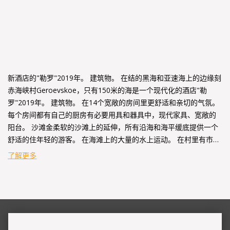
新酒店的"勒罗"2019年。 建筑物。 在结的黑海和亚速海上的边缘刻
赤海峡村Geroevskoe，只有150米的海是一个现代化的酒店"勒
罗"2019年。 建筑物。 在14个宽敞的房间里更舒适和亲切的气氛。
每个房间都有自己的厨房有必要用具和器具中，现代家具、宽敞的
阳台。 沙滩金柔软的沙滩上的延伸，所有沿海和海平缓底提供一个
舒适的住年轻的游客。 在海滩上的大量的水上运动。 在村里有市
场、商店、咖啡馆。 海滩度假可以多样化的检查刻赤景点：爬上90
了解更多
米摩梯，看到古希腊殖民地的Panticapaeum，请访问刻赤堡垒
Yenikale,adzhimushkay采石场，国王的土堆，历史博物馆
Altajskogo侵犯和许多其他人..