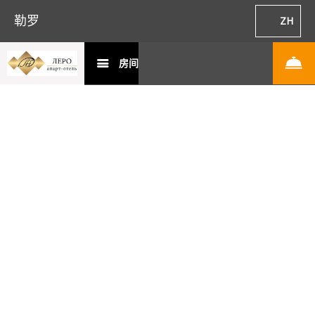
勒罗
ZH
房间